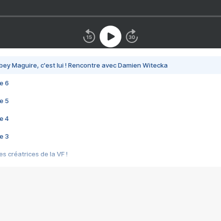
bey Maguire, c'est lui ! Rencontre avec Damien Witecka
e 6
e 5
e 4
e 3
s créatrices de la VF !
e 2
e 1
e Mektoub My Love arrive enfin ! Rencontre avec Shaïn Boumedine et Sal