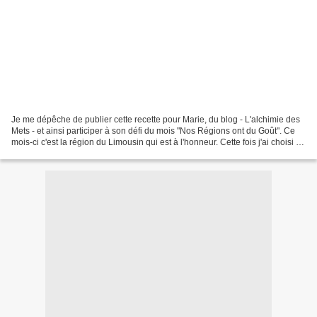
Je me dépêche de publier cette recette pour Marie, du blog - L'alchimie des
Mets - et ainsi participer à son défi du mois "Nos Régions ont du Goût". Ce
mois-ci c'est la région du Limousin qui est à l'honneur. Cette fois j'ai choisi la
facilité et j'ai...