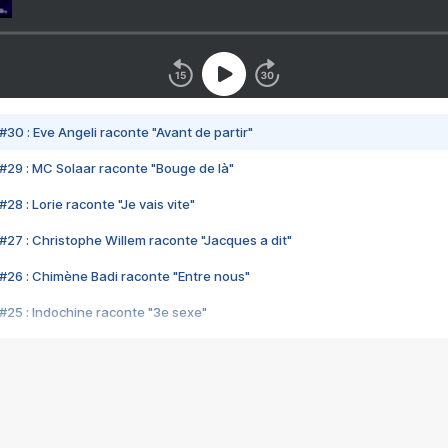
#30 : Eve Angeli raconte "Avant de partir"
#29 : MC Solaar raconte "Bouge de là"
28 : Lorie raconte "Je vais vite"
#27 : Christophe Willem raconte "Jacques a dit"
#26 : Chimène Badi raconte "Entre nous"
#25 : Indochine raconte "3e sexe"
#24 : Zaho raconte "C'est chelou"
#23 : Patrick Bruel raconte "Au café des délices"
#22 : Kyo raconte "Le chemin"