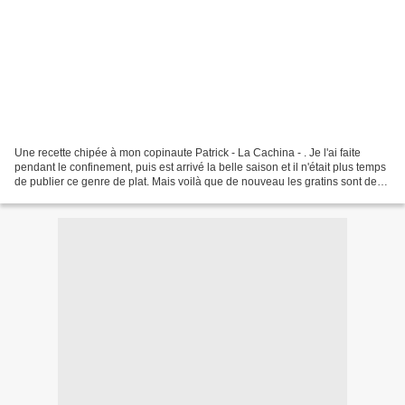
Une recette chipée à mon copinaute Patrick - La Cachina - . Je l'ai faite
pendant le confinement, puis est arrivé la belle saison et il n'était plus temps
de publier ce genre de plat. Mais voilà que de nouveau les gratins sont de
mise. Je m'apprête à...