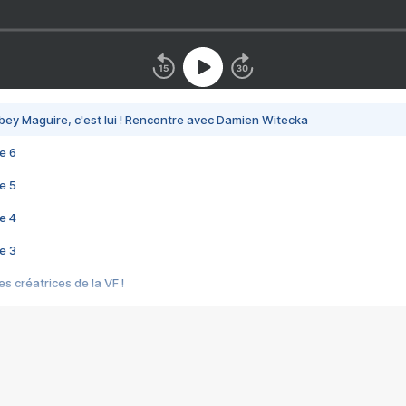
bey Maguire, c'est lui ! Rencontre avec Damien Witecka
e 6
e 5
e 4
e 3
s créatrices de la VF !
e 2
e 1
e Mektoub My Love arrive enfin ! Rencontre avec Shaïn Boumedine et Sal