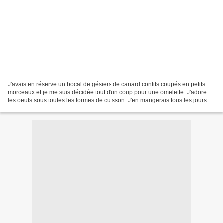
J'avais en réserve un bocal de gésiers de canard confits coupés en petits
morceaux et je me suis décidée tout d'un coup pour une omelette. J'adore
les oeufs sous toutes les formes de cuisson. J'en mangerais tous les jours !
Mr Miechambo aime aussi ......mais...