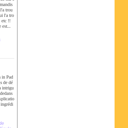
rmandis
l'a trou
i l'a tro
 etc !!
est...
s
a in Pad
ns de dé
a intrigu
à-dedans
xplicatio
 ingrédi
de