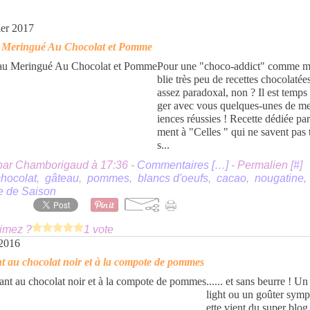
ier 2017
 Meringué Au Chocolat et Pomme
Pour une "choco-addict" comme mo
blie très peu de recettes chocolatées
assez paradoxal, non ? Il est temps
ger avec vous quelques-unes de m
iences réussies ! Recette dédiée par
ment à "Celles " qui ne savent pas 
s...
par Chamborigaud à 17:36 -
Commentaires [
…
]
- Permalien [
#
]
chocolat
,
gâteau
,
pommes
,
blancs d'oeufs
,
cacao
,
nougatine
,
e de Saison
imez ?
1 vote
 2016
 au chocolat noir et à la compote de pommes
...... et sans beurre ! Un
light ou un goûter sympa
ette vient du super blog