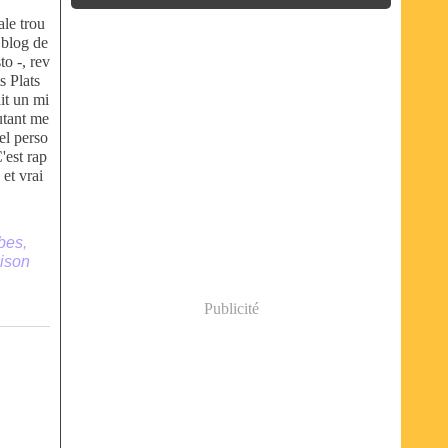
ale trou
 blog de
to -, rev
s Plats
ait un mi
utant me
sel perso
est rap
 et vrai
rbes
,
ison
Publicité