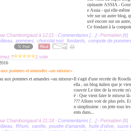
opinaute ASSIA - Gou
e Assia - qui elle-même 
vée sur un autre blog, qu
uvé encore sur un autre,
Ce fondant à la compote 
par Chamborigaud à 12:21 -
Commentaires [
…
]
- Permalien [
#
]
gâteau
,
pommes
,
chocolat noir
,
fondants
,
compote de pomme
imez ?
1 vote
2016
 aux pommes et amandes «au mixeur»
Il s'agit d'une recette de Rosell
ella , un blog italien que je vie
couvrir Le titre de la recette m'
é : Que vient faire le mixeur l
??? Allons voir de plus près. E
n simplissime : on jette tous les
ents dans...
par Chamborigaud à 21:18 -
Commentaires [
…
]
- Permalien [
#
]
gâteau
,
Rhum
,
vanille
,
poudre d'amande
,
huile d'olive
,
sucre 