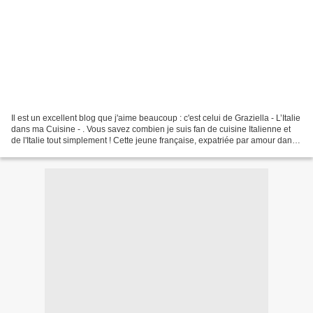
Il est un excellent blog que j'aime beaucoup : c'est celui de Graziella - L’Italie
dans ma Cuisine - . Vous savez combien je suis fan de cuisine Italienne et
de l'Italie tout simplement ! Cette jeune française, expatriée par amour dans
les Pouilles en...