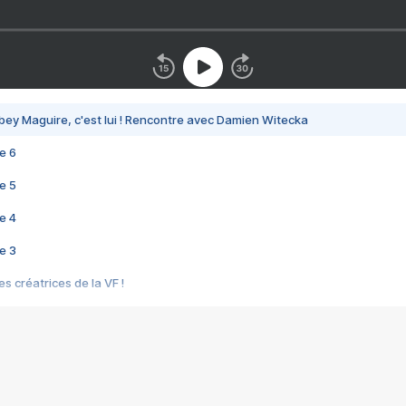
bey Maguire, c'est lui ! Rencontre avec Damien Witecka
e 6
e 5
e 4
e 3
s créatrices de la VF !
e 2
e 1
e Mektoub My Love arrive enfin ! Rencontre avec Shaïn Boumedine et Sal