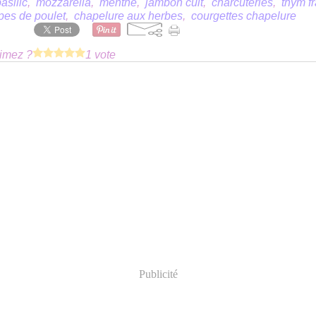
asilic
,
mozzarella
,
menthe
,
jambon cuit
,
charcuteries
,
thym fr
pes de poulet
,
chapelure aux herbes
,
courgettes chapelure
imez ?
1 vote
Publicité