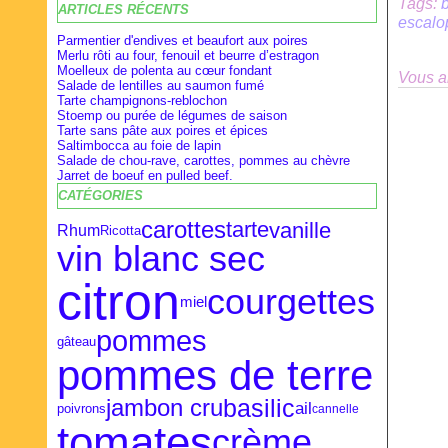
Tags:
b
ARTICLES RÉCENTS
Février
Février
Avril
(28)
(9)
(16)
escalo
Janvier
Janvier
Mars
(27)
(8)
(18)
Parmentier d'endives et beaufort aux poires
Merlu rôti au four, fenouil et beurre d’estragon
Moelleux de polenta au cœur fondant
Vous a
Salade de lentilles au saumon fumé
Tarte champignons-reblochon
Stoemp ou purée de légumes de saison
Tarte sans pâte aux poires et épices
Saltimbocca au foie de lapin
Salade de chou-rave, carottes, pommes au chèvre
Jarret de boeuf en pulled beef.
CATÉGORIES
carottes
vanille
tarte
Rhum
Ricotta
vin blanc sec
citron
courgettes
miel
pommes
gâteau
pommes de terre
basilic
jambon cru
ail
poivrons
cannelle
tomates
crème