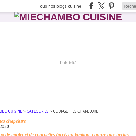
Tous nos blogs cuisine
Publicité
MBO CUISINE
>
CATEGORIES
>
COURGETTES CHAPELURE
tes chapelure
 2020
x de poulet et de courgettes farcis au jambon, panure aux herbes