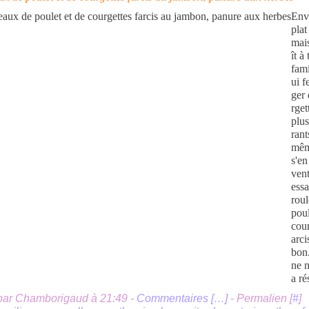
Env
plat
mais
ît à
fami
ui f
ger
rget
plus
rant
mêm
s'en
vent
ess
rou
poul
cour
arci
bon
ne 
a rés
par Chamborigaud à 21:49 -
Commentaires [
…
]
- Permalien [
#
]