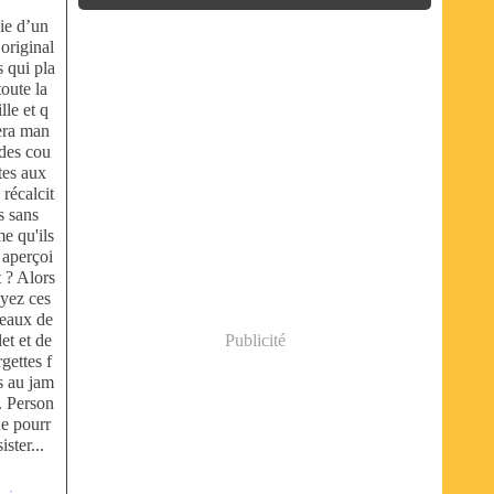
ie d’un
 original
 qui pla
 toute la
lle et q
era man
 des cou
tes aux
 récalcit
s sans
e qu'ils
 aperçoi
 ? Alors
ayez ces
leaux de
et et de
Publicité
gettes f
s au jam
. Person
ne pourr
ister...