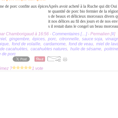
Après avoir acheté à la Ruche qui dit Oui 
te quantité de porc bio fermier de la région
s de beaux et délicieux morceaux divers qu
it nos délices au fil des jours et de nos en
s il restait dans le congel un beau morceau
par Chamborigaud à 16:56 -
Commentaires [
…
]
- Permalien [
#
]
miel
,
gingembre
,
épices
,
porc
,
citronnelle
,
sauce soja
,
vinaig
ique
,
fond de volaille
,
cardamome
,
fond de veau
,
miel de lav
 de cacahuètes
,
cacahuètes natures
,
huile de sésame
,
poitrin
e de porc
imez ?
1 vote