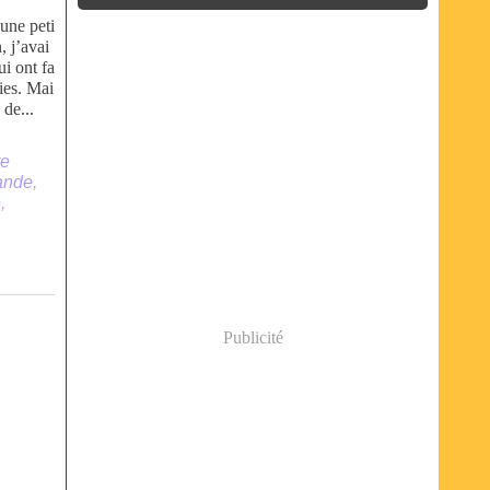
une peti
, j’avai
i ont fa
vies. Mai
 de...
re
ande
,
e
,
Publicité