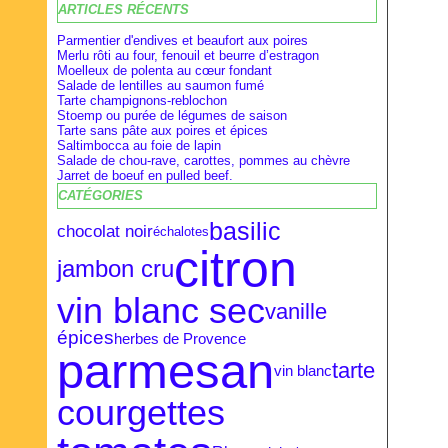
ARTICLES RÉCENTS
Février
Février
Avril
(28)
(9)
(16)
Janvier
Janvier
Mars
(27)
(8)
(18)
Parmentier d'endives et beaufort aux poires
Merlu rôti au four, fenouil et beurre d’estragon
Moelleux de polenta au cœur fondant
Salade de lentilles au saumon fumé
Tarte champignons-reblochon
Stoemp ou purée de légumes de saison
Tarte sans pâte aux poires et épices
Saltimbocca au foie de lapin
Salade de chou-rave, carottes, pommes au chèvre
Jarret de boeuf en pulled beef.
CATÉGORIES
basilic
chocolat noir
échalotes
citron
jambon cru
vin blanc sec
vanille
épices
herbes de Provence
parmesan
tarte
vin blanc
courgettes