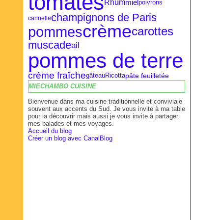
tomates
Rhum
miel
poivrons
champignons de Paris
cannelle
crème
pommes
carottes
muscade
ail
pommes de terre
crème fraîche
pâte feuilletée
gâteau
Ricotta
MIECHAMBO CUISINE
Bienvenue dans ma cuisine traditionnelle et conviviale
souvent aux accents du Sud. Je vous invite à ma table
pour la découvrir mais aussi je vous invite à partager
mes balades et mes voyages.
Accueil du blog
Créer un blog avec CanalBlog