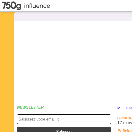
NEWSLETTER
MIECHA
cacahue
17 mar
Poitrin