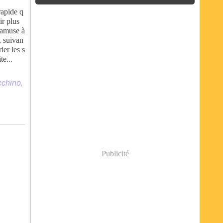
rapide q
ir plus
'amuse à
, suivan
ier les s
te...
cchino
,
Publicité