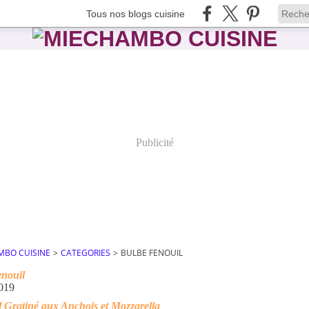
Tous nos blogs cuisine
Publicité
MBO CUISINE
>
CATEGORIES
>
BULBE FENOUIL
enouil
019
 Gratiné aux Anchois et Mozzarella