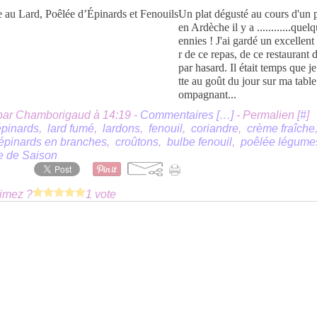
Un plat dégusté au cours d'un 
en Ardèche il y a ............quel
ennies ! J'ai gardé un excellent
r de ce repas, de ce restaurant 
par hasard. Il était temps que j
tte au goût du jour sur ma table
ompagnant...
par Chamborigaud à 14:19 -
Commentaires [
…
]
- Permalien [
#
]
épinards
,
lard fumé
,
lardons
,
fenouil
,
coriandre
,
crème fraîche
épinards en branches
,
croûtons
,
bulbe fenouil
,
poêlée légume
e de Saison
imez ?
1 vote