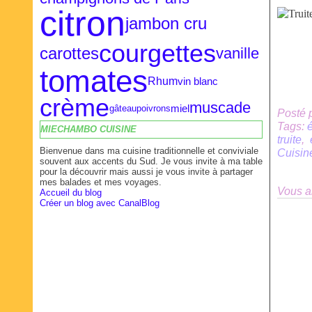
citron
jambon cru
courgettes
carottes
vanille
tomates
Rhum
vin blanc
crème
muscade
miel
gâteau
poivrons
Posté 
Tags:
MIECHAMBO CUISINE
truite
,
Bienvenue dans ma cuisine traditionnelle et conviviale
Cuisin
souvent aux accents du Sud. Je vous invite à ma table
pour la découvrir mais aussi je vous invite à partager
mes balades et mes voyages.
Vous a
Accueil du blog
Créer un blog avec CanalBlog