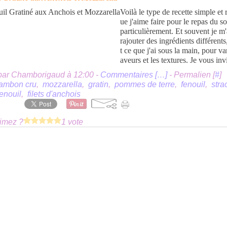
Voilà le type de recette simple et 
ue j'aime faire pour le repas du so
particulièrement. Et souvent je m
rajouter des ingrédients différents
t ce que j'ai sous la main, pour var
aveurs et les textures. Je vous invi
par Chamborigaud à 12:00 -
Commentaires [
…
]
- Permalien [
#
]
jambon cru
,
mozzarella
,
gratin
,
pommes de terre
,
fenouil
,
stra
enouil
,
filets d'anchois
imez ?
1 vote