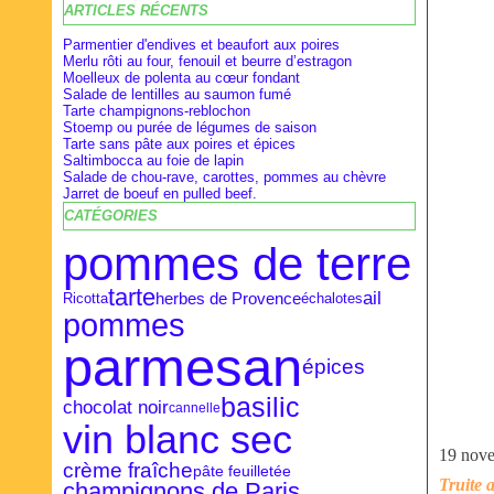
ARTICLES RÉCENTS
Février
Février
Avril
(28)
(9)
(16)
Janvier
Janvier
Mars
(27)
(8)
(18)
Parmentier d'endives et beaufort aux poires
Merlu rôti au four, fenouil et beurre d’estragon
Moelleux de polenta au cœur fondant
Salade de lentilles au saumon fumé
Tarte champignons-reblochon
Stoemp ou purée de légumes de saison
Tarte sans pâte aux poires et épices
Saltimbocca au foie de lapin
Salade de chou-rave, carottes, pommes au chèvre
Jarret de boeuf en pulled beef.
CATÉGORIES
pommes de terre
tarte
ail
herbes de Provence
Ricotta
échalotes
pommes
parmesan
épices
basilic
chocolat noir
cannelle
vin blanc sec
19 nov
crème fraîche
pâte feuilletée
Truite 
champignons de Paris