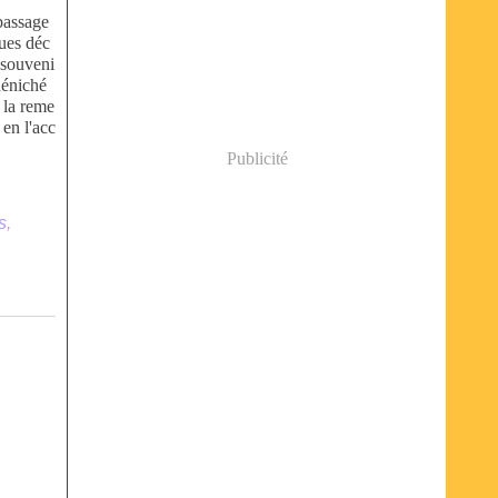
passage
ques déc
 souveni
déniché
e la reme
 en l'acc
Publicité
,
s
,