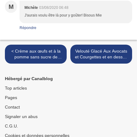
M
Michèle
03/08/2020 06:48
J'aurais voulu être là pour y goûter! Bisous Mie
Répondre
< Crème aux œufs et à la
Velouté Glacé Aux Avocats
pomme sans sucre de
et Courgettes et en dessert
Philippe Conticini
des Pêches Pochées à la
Verveine >
Hébergé par Canalblog
Top articles
Pages
Contact
Signaler un abus
C.G.U.
Cookies et données personnelles