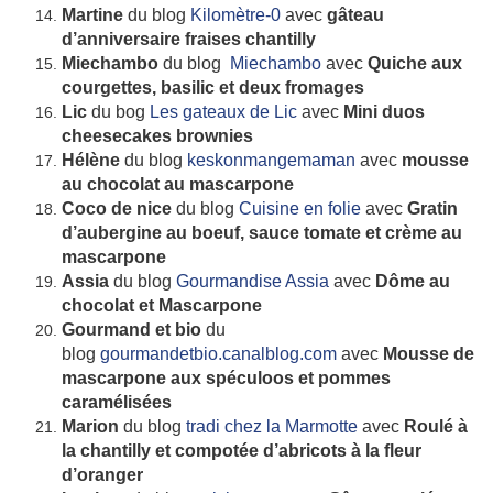
Martine
du blog
Kilomètre-0
avec
gâteau
d’anniversaire fraises chantilly
Miechambo
du blog
Miechambo
avec
Quiche aux
courgettes, basilic et deux fromages
Lic
du bog
Les gateaux de Lic
avec
Mini duos
cheesecakes brownies
Hélène
du blog
keskonmangemaman
avec
mousse
au chocolat au mascarpone
Coco de nice
du blog
Cuisine en folie
avec
Gratin
d’aubergine au boeuf, sauce tomate et crème au
mascarpone
Assia
du blog
Gourmandise Assia
avec
Dôme au
chocolat et Mascarpone
Gourmand et bio
du
blog
gourmandetbio.canalblog.com
avec
Mousse de
mascarpone aux spéculoos et pommes
caramélisées
Marion
du blog
tradi chez la Marmotte
avec
Roulé à
la chantilly et compotée d’abricots à la fleur
d’oranger