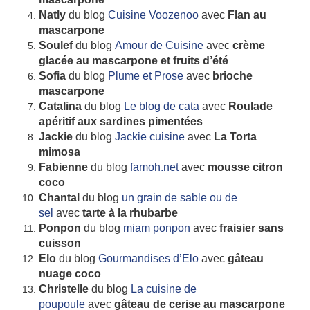
Natly
du blog
Cuisine Voozenoo
avec
Flan au
mascarpone
Soulef
du blog
Amour de Cuisine
avec
crème
glacée au mascarpone et fruits d’été
Sofia
du blog
Plume et Prose
avec
brioche
mascarpone
Catalina
du blog
Le blog de cata
avec
Roulade
apéritif aux sardines pimentées
Jackie
du blog
Jackie cuisine
avec
La Torta
mimosa
Fabienne
du blog
famoh.net
avec
mousse citron
coco
Chantal
du blog
un grain de sable ou de
sel
avec
tarte à la rhubarbe
Ponpon
du blog
miam ponpon
avec
fraisier sans
cuisson
Elo
du blog
Gourmandises d’Elo
avec
gâteau
nuage coco
Christelle
du blog
La cuisine de
poupoule
avec
gâteau de cerise au mascarpone