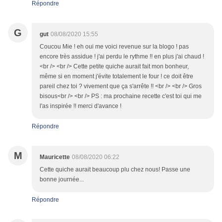
Répondre
G
gut
08/08/2020 15:55
Coucou Mie ! eh oui me voici revenue sur la blogo ! pas
encore très assidue ! j'ai perdu le rythme !! en plus j'ai chaud !
<br /> <br /> Cette petite quiche aurait fait mon bonheur,
même si en moment j'évite totalement le four ! ce doit être
pareil chez toi ? vivement que ça s'arrête !! <br /> <br /> Gros
bisous<br /> <br /> PS : ma prochaine recette c'est toi qui me
l'as inspirée !! merci d'avance !
Répondre
M
Mauricette
08/08/2020 06:22
Cette quiche aurait beaucoup plu chez nous! Passe une
bonne journée...
Répondre