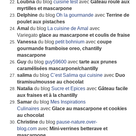
Loubna
du blog
cuisine test
avec
Gâteau roulé aux
myrtilles et mascarpone
Delphine
du blog
Oh la gourmande
avec
Terrine de
poulet aux pistaches
Amal
du blog
La cuisine de Amal
avec
Variegato
glace au mascarpone et coulis de fraise
Vanessa
du blog
petit bohnium
avec
coupe
gourmande framboise oreo, chantilly
mascarpone
Guy
du blog
guy59600
avec
tarte aux prunes
caramélisées mascarpone/chantilly
salima
du blog
C’est Salima qui cuisine
avec
Duo
tiramisu/mousse au chocolat
Natalia
du blog
Sucre et Epices
avec
Gâteau facile
aux fraises et à la chantilly
Samar
du blog
Mes Inspirations
Culinaires
avec
Glace au mascarpone et cookies
au chocolat
Christine
du blog
pause-nature.over-
blog.com
avec
Mini-verrines betterave et
mascarpone