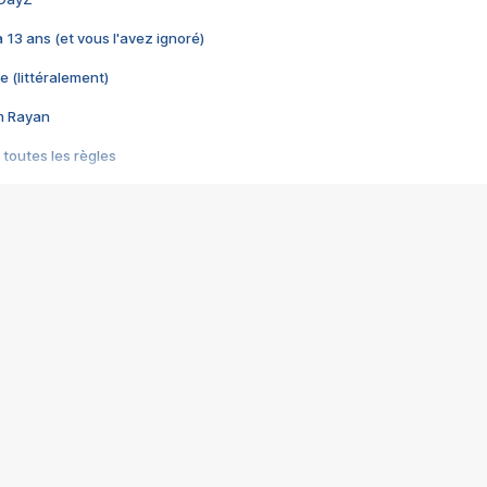
 a 13 ans (et vous l'avez ignoré)
e (littéralement)
im Rayan
 toutes les règles
s les jeux vidéo
us choquant de Rockstar ? - Le scandale BULLY
e plus moche de Steam
du RÊVE tourne au CAUCHEMAR
pendant 8 heures
it… à tort
umiliés par un jeu vidéo
ire - Final Fantasy 8