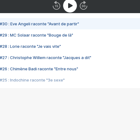
#30 : Eve Angeli raconte "Avant de partir"
#29 : MC Solaar raconte "Bouge de là"
28 : Lorie raconte "Je vais vite"
#27 : Christophe Willem raconte "Jacques a dit"
#26 : Chimène Badi raconte "Entre nous"
#25 : Indochine raconte "3e sexe"
#24 : Zaho raconte "C'est chelou"
#23 : Patrick Bruel raconte "Au café des délices"
#22 : Kyo raconte "Le chemin"
#21 : Nolwenn Leroy raconte "Cassé"
#20 : Patrick Hernandez raconte "Born to be alive"