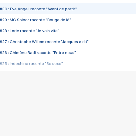
#30 : Eve Angeli raconte "Avant de partir"
#29 : MC Solaar raconte "Bouge de là"
28 : Lorie raconte "Je vais vite"
#27 : Christophe Willem raconte "Jacques a dit"
#26 : Chimène Badi raconte "Entre nous"
#25 : Indochine raconte "3e sexe"
#24 : Zaho raconte "C'est chelou"
#23 : Patrick Bruel raconte "Au café des délices"
#22 : Kyo raconte "Le chemin"
#21 : Nolwenn Leroy raconte "Cassé"
#20 : Patrick Hernandez raconte "Born to be alive"
#19 : Lorie raconte "Près de moi"