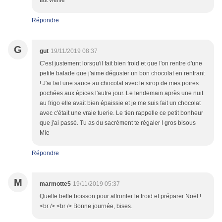
fait vieille
Répondre
G
gut
19/11/2019 08:37
C'est justement lorsqu'il fait bien froid et que l'on rentre d'une
petite balade que j'aime déguster un bon chocolat en rentrant
! J'ai fait une sauce au chocolat avec le sirop de mes poires
pochées aux épices l'autre jour. Le lendemain après une nuit
au frigo elle avait bien épaissie et je me suis fait un chocolat
avec c'était une vraie tuerie. Le tien rappelle ce petit bonheur
que j'ai passé. Tu as du sacrément te régaler ! gros bisous
Mie
Répondre
M
marmotte5
19/11/2019 05:37
Quelle belle boisson pour affronter le froid et préparer Noël !
<br /> <br /> Bonne journée, bises.