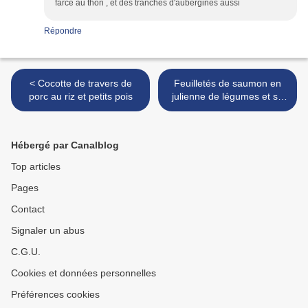
farce au thon , et des tranches d'aubergines aussi
Répondre
< Cocotte de travers de
Feuilletés de saumon en
porc au riz et petits pois
julienne de légumes et sa
sauce à l'oseille >
Hébergé par Canalblog
Top articles
Pages
Contact
Signaler un abus
C.G.U.
Cookies et données personnelles
Préférences cookies