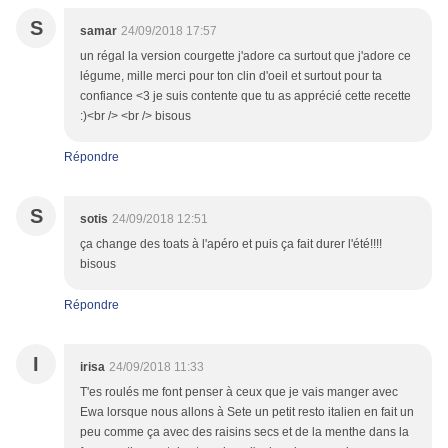
S
samar
24/09/2018 17:57
un régal la version courgette j'adore ca surtout que j'adore ce
légume, mille merci pour ton clin d'oeil et surtout pour ta
confiance <3 je suis contente que tu as apprécié cette recette
:)<br /> <br /> bisous
Répondre
S
sotis
24/09/2018 12:51
ça change des toats à l'apéro et puis ça fait durer l'été!!!!
bisous
Répondre
I
irisa
24/09/2018 11:33
T'es roulés me font penser à ceux que je vais manger avec
Ewa lorsque nous allons à Sete un petit resto italien en fait un
peu comme ça avec des raisins secs et de la menthe dans la