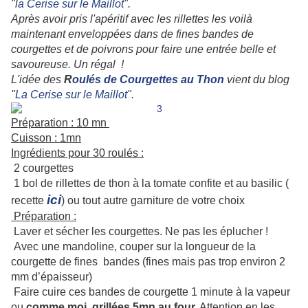
"l
a Cerise sur le Maillot
".
Après avoir pris l'apéritif avec les rillettes les voilà
maintenant enveloppées dans de fines bandes de
courgettes et de poivrons pour faire une entrée belle et
savoureuse. Un régal !
L'idée des
R
oulés de Courgettes au Thon
vient du blog
"
La Cerise sur le Maillot"
.
Préparation : 10 mn
Cuisson : 1mn
Ingrédients pour 30 roulés :
2 courgettes
1 bol de rillettes de thon à la tomate confite et au basilic (
ici
recette
) ou tout autre garniture de votre choix
Préparation :
Laver et sécher les courgettes. Ne pas les éplucher !
Avec une mandoline, couper sur la longueur de la
courgette de fines bandes (fines mais pas trop environ 2
mm d’épaisseur)
Faire cuire ces bandes de courgette 1 minute à la vapeur
ou
comme moi grillées 5mn au four.
Attention en les