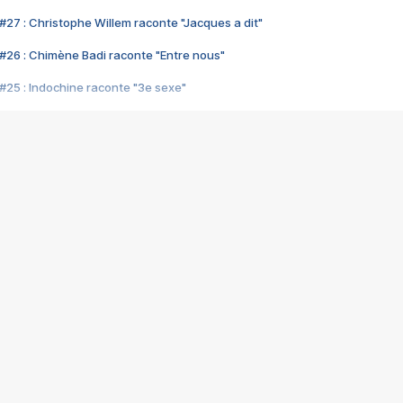
#27 : Christophe Willem raconte "Jacques a dit"
#26 : Chimène Badi raconte "Entre nous"
#25 : Indochine raconte "3e sexe"
#24 : Zaho raconte "C'est chelou"
#23 : Patrick Bruel raconte "Au café des délices"
#22 : Kyo raconte "Le chemin"
#21 : Nolwenn Leroy raconte "Cassé"
#20 : Patrick Hernandez raconte "Born to be alive"
#19 : Lorie raconte "Près de moi"
#18 : Michael Jones raconte "A nos actes manqués" (avec Jean-Jacque
#17 : Khaled raconte "Aïcha"
#16 : Corneille raconte "Parce qu'on vient de loin"