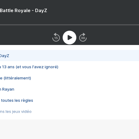
 Battle Royale - DayZ
 DayZ
 a 13 ans (et vous l'avez ignoré)
e (littéralement)
im Rayan
 toutes les règles
s les jeux vidéo
us choquant de Rockstar ? - Le scandale BULLY
e plus moche de Steam