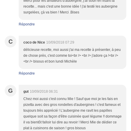
Merci pour les amateurs d'aubergine, j'ai souri en lisant la
recette... mais c'est une bonne idée ! j'ai testé les aubergine
surgelées, çà va bien ! Merci .Bises
Répondre
C
coco de Nice
10/09/2018 07:29
délicieuse recette, moi aussi j'ai ma recette à présenter, à peu
de chose près, c'est comme toi<br /> <br /> j'adore ça !<br />
<br /> bisous et bon lundi Michèle
Répondre
G
gut
10/09/2018 06:31
Chez moi aussi c'est connu Mie ! Sauf que moi je les fais en
pizetta avec des gros rondelles d'aubergines ! c'est fameux et
toujours très apprécié ! L'aubergine me ravit les papilles
quelque soit sa façon d'être cuisinée quel légume !! dommage
il va bientôt falloir lui dire au revoir ! Merci Mie de dédier ce
plat à cuisinons de saison ! gros bisous