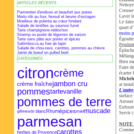
ARTICLES RÉCENTS
Février
Février
Avril
(28)
(9)
(16)
Nettoyer
Janvier
Janvier
Mars
(27)
(8)
(18)
Creuser
Parmentier d'endives et beaufort aux poires
Laver le
Merlu rôti au four, fenouil et beurre d’estragon
Moelleux de polenta au cœur fondant
Le faire
Salade de lentilles au saumon fumé
quart d’
Tarte champignons-reblochon
moins p
Stoemp ou purée de légumes de saison
Égoutter
Tarte sans pâte aux poires et épices
Saltimbocca au foie de lapin
Pendant 
Salade de chou-rave, carottes, pommes au chèvre
Épluche
Jarret de boeuf en pulled beef.
Mélanger
CATÉGORIES
Bien mé
citron
Faire de
crème
écarter 
Michèle
jambon cru
crème fraîche
ai insta
pommes
L'autre
vanille
tarte
surface 
pommes de terre
Arroser 
Enfourn
muscade
épices
Rhum
vin blanc
miel
gâteau
Servir 
parmesan
NOTE 
Comme l
carottes
herbes de Provence