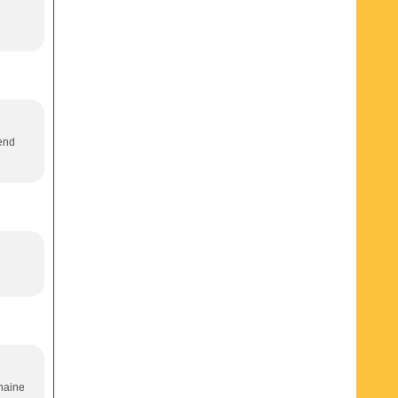
 end
chaine