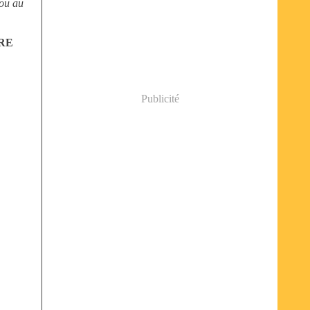
 ou au
RE
Publicité