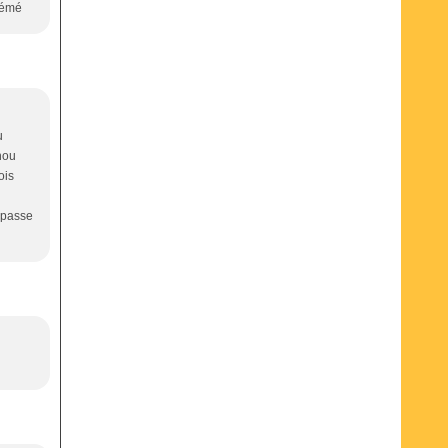
 mémé
u
hou
ois
, passe