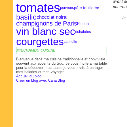
avant d
tomates
micro-on
pâte feuilletée
poivrons
basilic
ail
chocolat noir
Je 
champignons de Paris
Ricotta
vin blanc sec
échalotes
courgettes
cannelle
MIECHAMBO CUISINE
Bienvenue dans ma cuisine traditionnelle et conviviale
souvent aux accents du Sud. Je vous invite à ma table
pour la découvrir mais aussi je vous invite à partager
mes balades et mes voyages.
Accueil du blog
Créer un blog avec CanalBlog