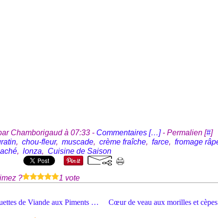
par Chamborigaud à 07:33 -
Commentaires [
…
]
- Permalien [
#
]
ratin
,
chou-fleur
,
muscade
,
crème fraîche
,
farce
,
fromage râp
haché
,
lonza
,
Cuisine de Saison
imez ?
1 vote
Croquettes de Viande aux Piments et Champignons