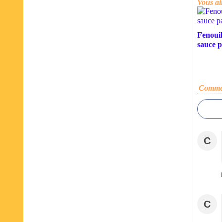
Vous ai
Fenouil
sauce 
Commen
C
C