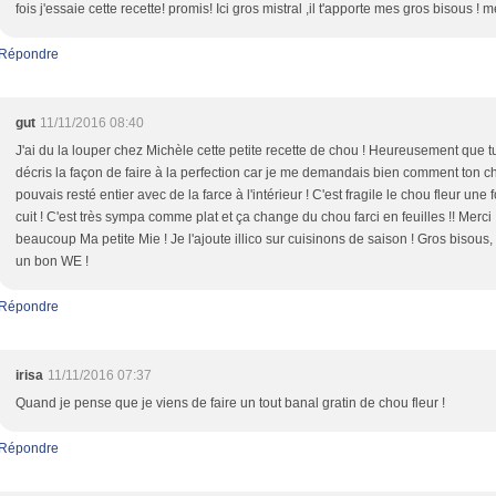
fois j'essaie cette recette! promis! Ici gros mistral ,il t'apporte mes gros bisous !
Répondre
gut
11/11/2016 08:40
J'ai du la louper chez Michèle cette petite recette de chou ! Heureusement que t
décris la façon de faire à la perfection car je me demandais bien comment ton c
pouvais resté entier avec de la farce à l'intérieur ! C'est fragile le chou fleur une f
cuit ! C'est très sympa comme plat et ça change du chou farci en feuilles !! Merci
beaucoup Ma petite Mie ! Je l'ajoute illico sur cuisinons de saison ! Gros bisous
un bon WE !
Répondre
irisa
11/11/2016 07:37
Quand je pense que je viens de faire un tout banal gratin de chou fleur !
Répondre