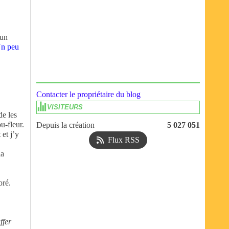
 un
n peu
Contacter le propriétaire du blog
VISITEURS
de les
u-fleur.
Depuis la création
5 027 051
 et j’y
Flux RSS
la
oré.
ffer