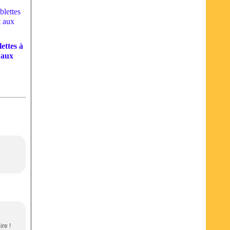
ettes à
t aux
ire !