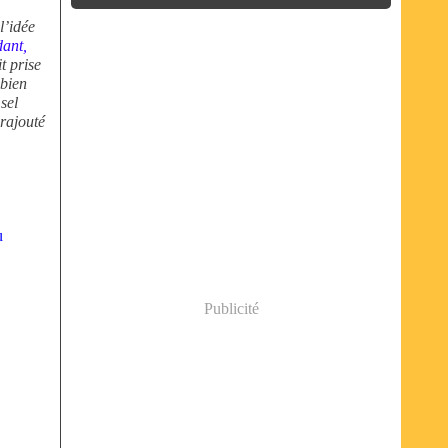
l’idée
dant,
t prise
mbien
sel
 rajouté
u
Publicité