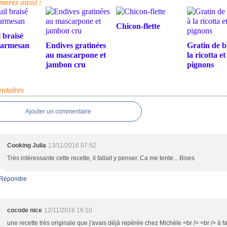
merez aussi :
Chicon-flette
 braisé
parmesan
Endives gratinées
Gratin de bl
au mascarpone et
la ricotta e
jambon cru
pignons
taires
Ajouter un commentaire
Cooking Julia
13/11/2016 07:52
Très intéressante cette recette, il fallait y penser. Ca me tente... Bises
Répondre
cocode nice
12/11/2016 16:10
une recette très originale que j'avais déjà repérée chez Michèle <br /> <br /> à fa