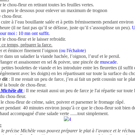
 le chou-fleur en retirant toutes les feuilles vertes.
 un peu le dessous pour enlever un maximum de trognon
 chou-fleur.
 cuire à l’eau bouillante salée et à petits frémissements pendant environ
heure (il ne faut pas qu’il se défasse, juste qu’il s’assouplisse un peu).
U
our moi : 10 mn ont suffit.
 le chou-fleur et le laisser refroidir.
ce temps, préparer la farce.
r et émincer finement l’oignon (
ou l'échalote
)
 dans un saladier la viande hachée, l’oignon, l’œuf et le persil.
langer et assaisonner en sel & poivre, une pincée de
muscade
.
 petites boulettes de viande et les introduire entre les fleurettes (il suffit 
légèrement avec les doigts) en les répartissant sur toute la surface du cho
 dit
: Il me restait un peu de farce, j’en ai fait un petit coussin sur le plat
llé la boule de chou-fleur.
 Michèle dit
:
Il me restait aussi un peu de farce je l'ai répartie sur toute 
du chou-fleur.
le chou-fleur de crème, saler, poivrer et parsemer le fromage râpé.
er pendant 40 minutes environ jusqu’à ce que le chou-fleur soit bien d
chaud accompagné d'une salade verte ......tout simplement.
:
e précise Michèle vous pouvez préparer le plat à l’avance et le réchau