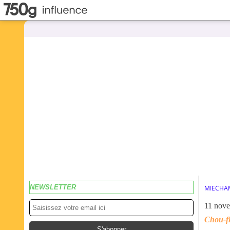
NEWSLETTER
MIECHA
11 nov
Chou-fl