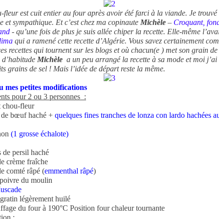
fleur est cuit entier au four après avoir été farci à la viande. Je trouvé 
le et sympathique. Et c’est chez ma copinaute
Michèle
–
Croquant, fon
and
- qu’une fois de plus je suis allée chiper la recette. Elle-même l’avai
lima
qui a ramené cette recette d’Algérie. Vous savez certainement co
es recettes qui tournent sur les blogs et où chacun(e ) met son grain de 
d’habitude
Michèle
a un peu arrangé la recette à sa mode et moi j’ai
ts grains de sel ! Mais l’idée de départ reste la même.
 mes petites modifications
ents pour 2 ou 3 personnes :
t chou-fleur
 de bœuf haché +
quelques fines tranches de lonza con lardo hachées a
gnon
(1 grosse échalote)
s de persil haché
de crème fraîche
de comté râpé (
emmenthal râpé
)
 poivre du moulin
uscade
 gratin légèrement huilé
ffage du four à 190°C Position four chaleur tournante
ion :