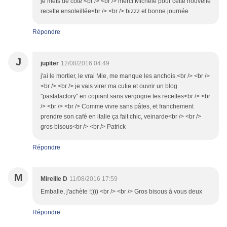
je mets de côté <br /> <br /> merci Michèle pour cette nouvelle
recette ensoleillée<br /> <br /> bizzz et bonne journée
Répondre
J
jupiter
12/08/2016 04:49
j'ai le mortier, le vrai Mie, me manque les anchois.<br /> <br />
<br /> <br /> je vais virer ma cutie et ouvrir un blog
"pastafactory" en copiant sans vergogne tes recettes<br /> <br
/> <br /> <br /> Comme vivre sans pâtes, et franchement
prendre son café en italie ça fait chic, veinarde<br /> <br />
gros bisous<br /> <br /> Patrick
Répondre
M
Mireille D
11/08/2016 17:59
Emballe, j'achète !:))) <br /> <br /> Gros bisous à vous deux
Répondre