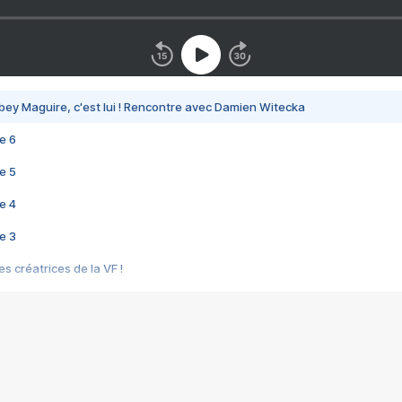
bey Maguire, c'est lui ! Rencontre avec Damien Witecka
e 6
e 5
e 4
e 3
s créatrices de la VF !
e 2
e 1
e Mektoub My Love arrive enfin ! Rencontre avec Shaïn Boumedine et Sal
i : après Toni en famille