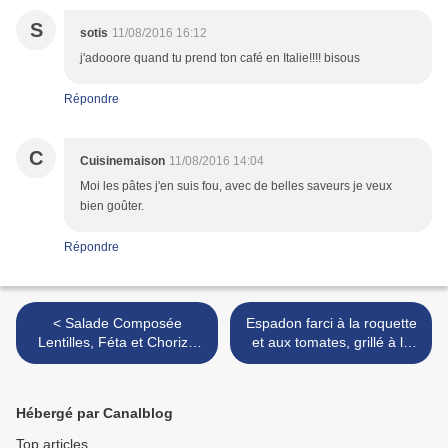
S
sotis
11/08/2016 16:12
j'adooore quand tu prend ton café en Italie!!!! bisous
Répondre
C
Cuisinemaison
11/08/2016 14:04
Moi les pâtes j'en suis fou, avec de belles saveurs je veux
bien goûter.
Répondre
< Salade Composée
Espadon farci à la roquette
Lentilles, Féta et Chorizo
et aux tomates, grillé à la
..........mais pas que !
plancha >
Hébergé par Canalblog
Top articles