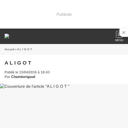
Publicité
MENU
Accueil
» A L I G O T
A L I G O T
Publié le 15/04/2016 à 18:43
Par
Chamborigaud