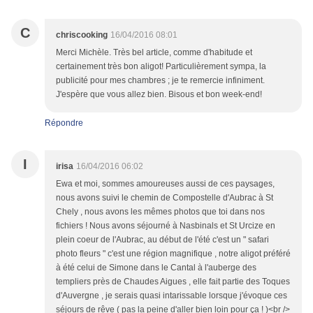
C
chriscooking
16/04/2016 08:01
Merci Michèle. Très bel article, comme d'habitude et
certainement très bon aligot! Particulièrement sympa, la
publicité pour mes chambres ; je te remercie infiniment.
J'espère que vous allez bien. Bisous et bon week-end!
Répondre
I
irisa
16/04/2016 06:02
Ewa et moi, sommes amoureuses aussi de ces paysages,
nous avons suivi le chemin de Compostelle d'Aubrac à St
Chely , nous avons les mêmes photos que toi dans nos
fichiers ! Nous avons séjourné à Nasbinals et St Urcize en
plein coeur de l'Aubrac, au début de l'été c'est un " safari
photo fleurs " c'est une région magnifique , notre aligot préféré
à été celui de Simone dans le Cantal à l'auberge des
templiers près de Chaudes Aigues , elle fait partie des Toques
d'Auvergne , je serais quasi intarissable lorsque j'évoque ces
séjours de rêve ( pas la peine d'aller bien loin pour ça ! )<br />