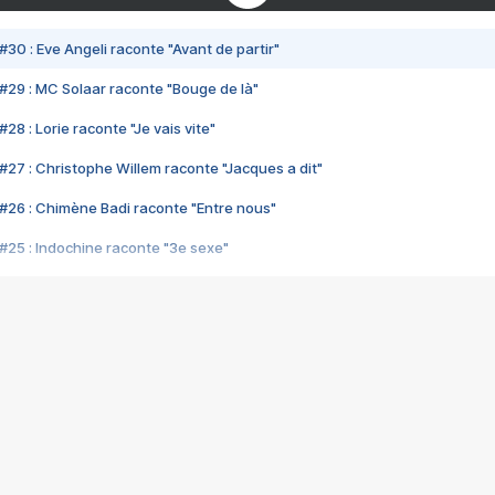
#30 : Eve Angeli raconte "Avant de partir"
#29 : MC Solaar raconte "Bouge de là"
28 : Lorie raconte "Je vais vite"
#27 : Christophe Willem raconte "Jacques a dit"
#26 : Chimène Badi raconte "Entre nous"
#25 : Indochine raconte "3e sexe"
#24 : Zaho raconte "C'est chelou"
#23 : Patrick Bruel raconte "Au café des délices"
#22 : Kyo raconte "Le chemin"
#21 : Nolwenn Leroy raconte "Cassé"
#20 : Patrick Hernandez raconte "Born to be alive"
#19 : Lorie raconte "Près de moi"