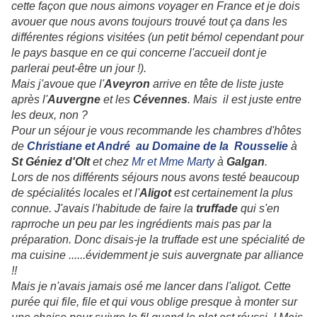
cette façon que nous aimons voyager en France et je dois
avouer que nous avons toujours trouvé tout ça dans les
différentes régions visitées (un petit bémol cependant pour
le pays basque en ce qui concerne l'accueil dont je
parlerai peut-être un jour !).
Mais j'avoue que l'
Aveyron
arrive en tête de liste juste
après l'
Auvergne
et les
Cévennes
. Mais il est juste entre
les deux, non ?
Pour un séjour je vous recommande les chambres d'hôtes
de
Christiane et André
au Domaine de la
Rousselie
à
St Géniez d'Olt
et chez
Mr et Mme Marty
à
Galgan
.
Lors de nos différents séjours nous avons testé beaucoup
de spécialités locales et l'
Aligot
est certainement la plus
connue. J'avais l'habitude de faire la
truffade
qui s'en
raprroche un peu par les ingrédients mais pas par la
préparation. Donc disais-je la truffade est une spécialité de
ma cuisine ......évidemment je suis auvergnate par alliance
!!
Mais je n'avais jamais osé me lancer dans l'aligot. Cette
purée qui file, file et qui vous oblige presque à monter sur