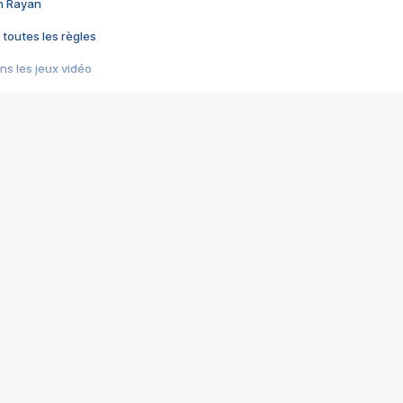
im Rayan
 toutes les règles
s les jeux vidéo
us choquant de Rockstar ? - Le scandale BULLY
e plus moche de Steam
du RÊVE tourne au CAUCHEMAR
pendant 8 heures
it… à tort
umiliés par un jeu vidéo
ire - Final Fantasy 8
ti un empire - Age of Empires
story DOFUS
tard, il crée l'un des pires jeux de tous les temps, MindsEye.