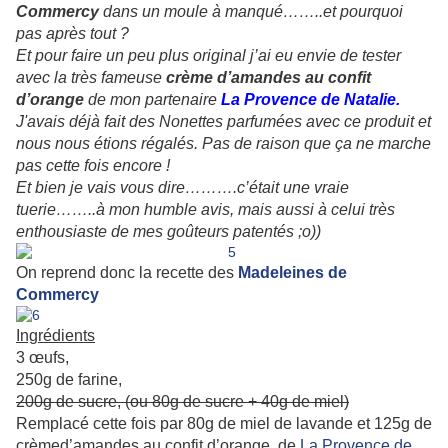
Commercy
dans un moule à manqué……..et pourquoi
pas après tout ?
Et pour faire un peu plus original j’ai eu envie de tester
avec la très fameuse
crème d’amandes au confit
d’orange
de mon partenaire
La Provence de Natalie.
J'avais déjà fait des Nonettes parfumées avec ce produit et
nous nous étions régalés. Pas de raison que ça ne marche
pas cette fois encore !
Et bien je vais vous dire……….c’était une vraie
tuerie……..à mon humble avis, mais aussi à celui très
enthousiaste de mes goûteurs patentés ;o))
On reprend donc la recette des
Madeleines de
Commercy
Ingrédients
3 œufs,
250g de farine,
200g de sucre, (ou 80g de sucre + 40g de miel)
Remplacé cette fois par 80g de miel de lavande et 125g de
crèmed’amandes au confit d’orange de
La Provence de