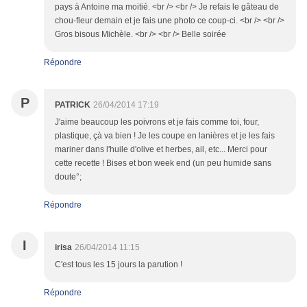
pays à Antoine ma moitié. <br /> <br /> Je refais le gâteau de
chou-fleur demain et je fais une photo ce coup-ci. <br /> <br />
Gros bisous Michèle. <br /> <br /> Belle soirée
Répondre
P
PATRICK
26/04/2014 17:19
J'aime beaucoup les poivrons et je fais comme toi, four,
plastique, çà va bien ! Je les coupe en lanières et je les fais
mariner dans l'huile d'olive et herbes, ail, etc... Merci pour
cette recette ! Bises et bon week end (un peu humide sans
doute°;
Répondre
I
irisa
26/04/2014 11:15
C'est tous les 15 jours la parution !
Répondre