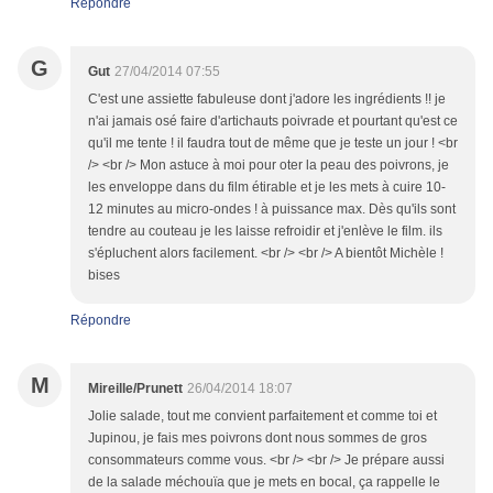
Répondre
G
Gut
27/04/2014 07:55
C'est une assiette fabuleuse dont j'adore les ingrédients !! je
n'ai jamais osé faire d'artichauts poivrade et pourtant qu'est ce
qu'il me tente ! il faudra tout de même que je teste un jour ! <br
/> <br /> Mon astuce à moi pour oter la peau des poivrons, je
les enveloppe dans du film étirable et je les mets à cuire 10-
12 minutes au micro-ondes ! à puissance max. Dès qu'ils sont
tendre au couteau je les laisse refroidir et j'enlève le film. ils
s'épluchent alors facilement. <br /> <br /> A bientôt Michèle !
bises
Répondre
M
Mireille/Prunett
26/04/2014 18:07
Jolie salade, tout me convient parfaitement et comme toi et
Jupinou, je fais mes poivrons dont nous sommes de gros
consommateurs comme vous. <br /> <br /> Je prépare aussi
de la salade méchouïa que je mets en bocal, ça rappelle le