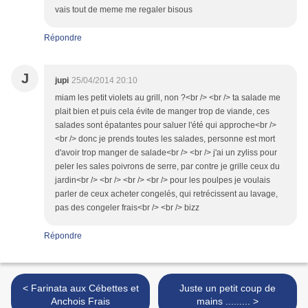
vais tout de meme me regaler bisous
Répondre
J
jupi
25/04/2014 20:10
miam les petit violets au grill, non ?<br /> <br /> ta salade me
plait bien et puis cela évite de manger trop de viande, ces
salades sont épatantes pour saluer l'été qui approche<br />
<br /> donc je prends toutes les salades, personne est mort
d'avoir trop manger de salade<br /> <br /> j'ai un zyliss pour
peler les sales poivrons de serre, par contre je grille ceux du
jardin<br /> <br /> <br /> <br /> pour les poulpes je voulais
parler de ceux acheter congelés, qui retrécissent au lavage,
pas des congeler frais<br /> <br /> bizz
Répondre
< Farinata aux Cébettes et
Juste un petit coup de
Anchois Frais
mains ......... >