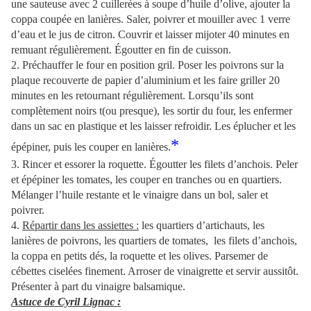
une sauteuse avec 2 cuillerées à soupe d’huile d’olive, ajouter la
coppa coupée en lanières. Saler, poivrer et mouiller avec 1 verre
d’eau et le jus de citron. Couvrir et laisser mijoter 40 minutes en
remuant régulièrement. Égoutter en fin de cuisson.
2. Préchauffer le four en position gril. Poser les poivrons sur la
plaque recouverte de papier d’aluminium et les faire griller 20
minutes en les retournant régulièrement. Lorsqu’ils sont
complètement noirs t(ou presque), les sortir du four, les enfermer
dans un sac en plastique et les laisser refroidir. Les éplucher et les
*
épépiner, puis les couper en lanières.
3. Rincer et essorer la roquette. Égoutter les filets d’anchois. Peler
et épépiner les tomates, les couper en tranches ou en quartiers.
Mélanger l’huile restante et le vinaigre dans un bol, saler et
poivrer.
4.
Répartir dans les assiettes :
les quartiers d’artichauts, les
lanières de poivrons, les quartiers de tomates, les filets d’anchois,
la coppa en petits dés, la roquette et les olives. Parsemer de
cébettes ciselées finement. Arroser de vinaigrette et servir aussitôt.
Présenter à part du vinaigre balsamique.
Astuce de Cyril Lignac :