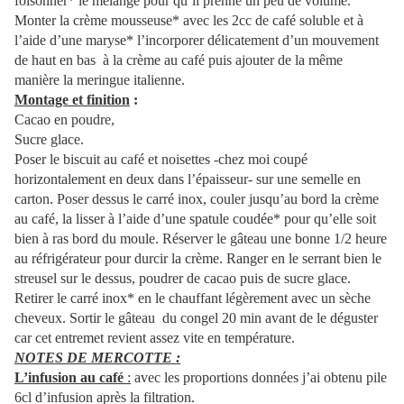
foisonner* le mélange pour qu’il prenne un peu de volume.
Monter la crème mousseuse* avec les 2cc de café soluble et à
l’aide d’une maryse* l’incorporer délicatement d’un mouvement
de haut en bas à la crème au café puis ajouter de la même
manière la meringue italienne.
Montage et finition
:
Cacao en poudre,
Sucre glace.
Poser le biscuit au café et noisettes -chez moi coupé
horizontalement en deux dans l’épaisseur- sur une semelle en
carton. Poser dessus le carré inox, couler jusqu’au bord la crème
au café, la lisser à l’aide d’une spatule coudée* pour qu’elle soit
bien à ras bord du moule. Réserver le gâteau une bonne 1/2 heure
au réfrigérateur pour durcir la crème. Ranger en le serrant bien le
streusel sur le dessus, poudrer de cacao puis de sucre glace.
Retirer le carré inox* en le chauffant légèrement avec un sèche
cheveux. Sortir le gâteau du congel 20 min avant de le déguster
car cet entremet revient assez vite en température.
NOTES DE MERCOTTE :
L’infusion au café
:
avec les proportions données j’ai obtenu pile
6cl d’infusion après la filtration.