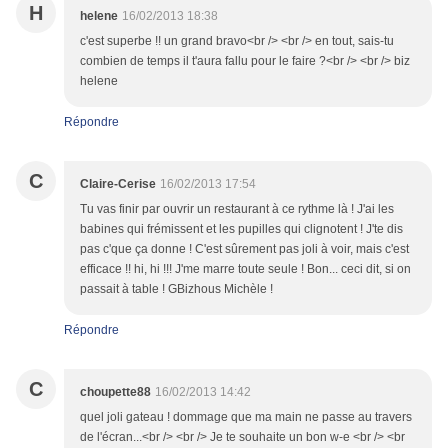
H
helene
16/02/2013 18:38
c'est superbe !! un grand bravo<br /> <br /> en tout, sais-tu
combien de temps il t'aura fallu pour le faire ?<br /> <br /> biz
helene
Répondre
C
Claire-Cerise
16/02/2013 17:54
Tu vas finir par ouvrir un restaurant à ce rythme là ! J'ai les
babines qui frémissent et les pupilles qui clignotent ! J'te dis
pas c'que ça donne ! C'est sûrement pas joli à voir, mais c'est
efficace !! hi, hi !!! J'me marre toute seule ! Bon... ceci dit, si on
passait à table ! GBizhous Michèle !
Répondre
C
choupette88
16/02/2013 14:42
quel joli gateau ! dommage que ma main ne passe au travers
de l'écran...<br /> <br /> Je te souhaite un bon w-e <br /> <br