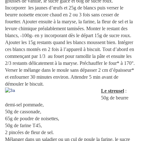
gousses de vanille, le sucre glace et 60g de sucre roux.
Incorporer les jaunes d’œufs et 25g de blancs puis verser le
beurre noisette encore chaud en 2 ou 3 fois sans cesser de
fouetter. Ajouter ensuite à la maryse, la farine, la fleur de sel et la
levure chimique préalablement tamisées. Monter le restant des
blancs, -100g- en y incorporant dès le départ 15g de sucre roux.
Ajouter les 15g restants quand les blancs moussent bien. Intégrer
ces blancs montés en 2 fois à l’appareil à biscuit. Tout d’abord en
commençant par 1/3 au fouet pour ramollir la pâte et ensuite les
2/3 restants délicatement à la maryse. Préchauffer le four* à 170°.
Verser le mélange dans le moule sans dépasser 2 cm d’épaisseur*
et enfourner 30 minutes environ. Attendre 5 min avant de
démouler le biscuit.
Le streusel
:
50g de beurre
demi-sel pommade,
50g de cassonade,
65g de poudre de noisettes,
50g de farine T45,
2 pincées de fleur de sel.
Mélanger dans un saladier ou un cul de poule la farine, le sucre