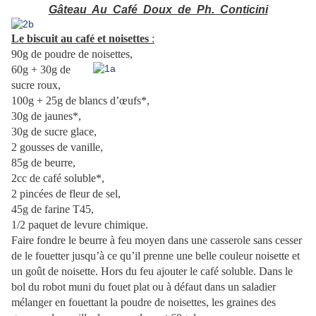
Gâteau Au Café Doux de Ph. Conticini
Le biscuit au café et noisettes
:
90g de poudre de noisettes,
60g + 30g de
sucre roux,
100g + 25g de blancs d’œufs*,
30g de jaunes*,
30g de sucre glace,
2
gousses de vanille,
85g de beurre,
2cc de café soluble*,
2 pincées de fleur de sel,
45g de farine T45,
1/2 paquet de levure chimique.
Faire fondre le beurre à feu moyen dans une casserole sans cesser
de le fouetter jusqu’à ce qu’il prenne une belle couleur noisette et
un goût de noisette. Hors du feu ajouter le café soluble. Dans le
bol du robot muni du fouet plat ou à défaut dans un saladier
mélanger en fouettant la poudre de noisettes, les graines des