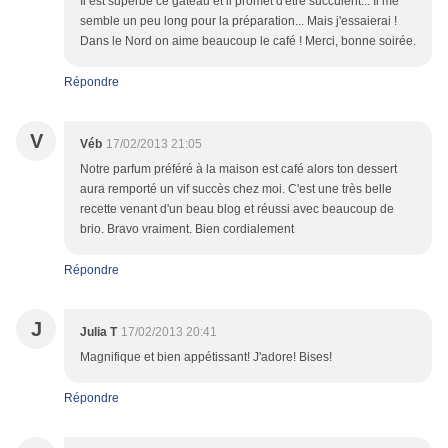
Il est superbe ce gâteau et il promet d'être succulent... Il me
semble un peu long pour la préparation... Mais j'essaierai !
Dans le Nord on aime beaucoup le café ! Merci, bonne soirée.
Répondre
V
Véb
17/02/2013 21:05
Notre parfum préféré à la maison est café alors ton dessert
aura remporté un vif succès chez moi. C'est une très belle
recette venant d'un beau blog et réussi avec beaucoup de
brio. Bravo vraiment. Bien cordialement
Répondre
J
Julia T
17/02/2013 20:41
Magnifique et bien appétissant! J'adore! Bises!
Répondre