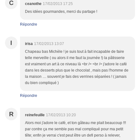
C
ceanothe
17/02/2013 17:25
Des idées gourmandes, merci du partage !
Répondre
I
irisa
17/02/2013 13:07
Chapeau bas Michèle ! je suis tout à fait incapable de faire
telle merveille ( ou alors il me faut la journée !) la pâtisserie
est vraiment un art à ce niveau là <br /> <br /> j'adore le café
dans les desserts plus que le chocolat , mais pas l'homme de
la maison .... souvent je fais des verrines séparées ! ( jamais
du bien compliqué )
Répondre
R
reinefeuille
17/02/2013 10:20
Alors moi j'adore le café, et ton gâteau me plait beaucoup !!!
par contre ça me semble pas mal compliqué pour ma petit
tête; enfin je verrai c'est peut être un defi perso à relever,