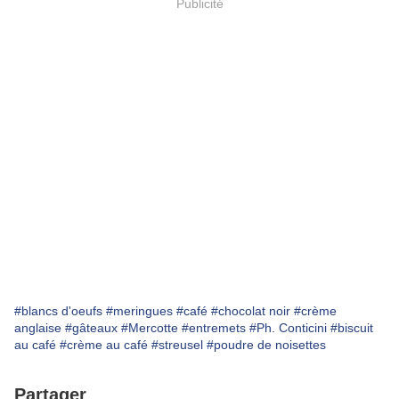
Publicité
#blancs d'oeufs
#meringues
#café
#chocolat noir
#crème
anglaise
#gâteaux
#Mercotte
#entremets
#Ph. Conticini
#biscuit
au café
#crème au café
#streusel
#poudre de noisettes
Partager