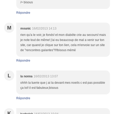
/> bisous
Répondre
M
mounic
16/02/2013 14:13
rien qu'a le voir, je fonds! et mon diabète crie au secours! mais
je note tout de même! j'ai eu beaucoup de mal a venir sur ton
site, car quand je clique sur ton lien, cela m'envoie sur un site
de "rencontres galantes"!!!!bisous mémé
Répondre
L
la nonna
16/02/2013 13:07
ohhh la tuerie que j ai la devant mes noeils c est pas possible
ça lol! il est fabuleux;bisous
Répondre
K