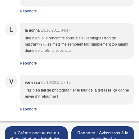
Répondre
L
la nonna
10/10/2011 04:47
une bien jolie rencontre sous le ciel varois(pas trop de
mistral???)...les mets me semblent tout simplement top miam!
digne de chefs...bisous a toi
Répondre
V
vanessa
09/10/2011 17:13
T'as bien fait de photographier le tour de la terrasse, ça donne
envie d'y retourner !
Répondre
< Crème onctueuse au
Rannnnn ! Avisssssss à la
chocolat et aux framboises
population ! >