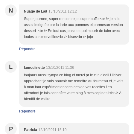
N
Nuage de Lait
13/10/2011 12:12
Super journée, super rencontre, et super buffet<br /> je suis
assez intriguée par la tarte aux pommes et parmesan version
dessert. <br /> En tout cas, pas de quoi mourir de faim avec
toutes ces merveilles<br /> bises<br /> jojo
Répondre
L
lamoulinette
13/10/2011 11:36
toujours aussi sympa ce blog et merci pr le clin d'oeil ! l'hiver
approchant je vais pouvoir me remettre au fourneau et je vais
à mon tour expérimenter certaines de vos recettes ! en
attendant je fais connaître votre blog à mes copines !<br /> A
bientôt de vs lire....
Répondre
P
Patricia
12/10/2011 15:19