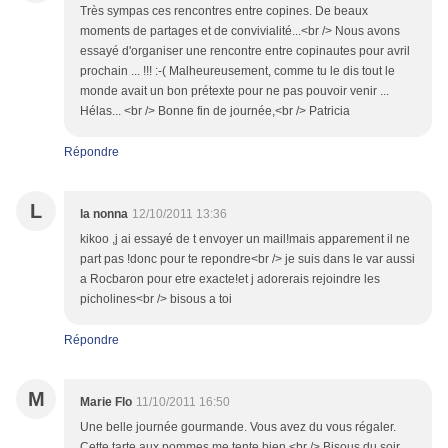
Très sympas ces rencontres entre copines. De beaux
moments de partages et de convivialité...<br /> Nous avons
essayé d'organiser une rencontre entre copinautes pour avril
prochain ... !!! :-( Malheureusement, comme tu le dis tout le
monde avait un bon prétexte pour ne pas pouvoir venir ...
Hélas... <br /> Bonne fin de journée,<br /> Patricia
Répondre
L
la nonna
12/10/2011 13:36
kikoo ,j ai essayé de t envoyer un mail!mais apparement il ne
part pas !donc pour te repondre<br /> je suis dans le var aussi
a Rocbaron pour etre exacte!et j adorerais rejoindre les
picholines<br /> bisous a toi
Répondre
M
Marie Flo
11/10/2011 16:50
Une belle journée gourmande. Vous avez du vous régaler.
Cette tarte aux pommes me tente bien.<br /> Bisous du soir