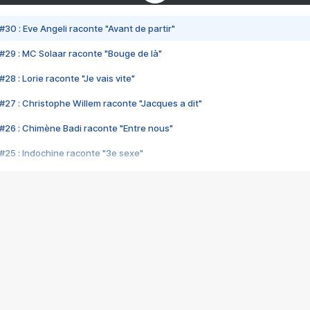
#30 : Eve Angeli raconte "Avant de partir"
#29 : MC Solaar raconte "Bouge de là"
28 : Lorie raconte "Je vais vite"
#27 : Christophe Willem raconte "Jacques a dit"
#26 : Chimène Badi raconte "Entre nous"
#25 : Indochine raconte "3e sexe"
#24 : Zaho raconte "C'est chelou"
#23 : Patrick Bruel raconte "Au café des délices"
#22 : Kyo raconte "Le chemin"
#21 : Nolwenn Leroy raconte "Cassé"
#20 : Patrick Hernandez raconte "Born to be alive"
#19 : Lorie raconte "Près de moi"