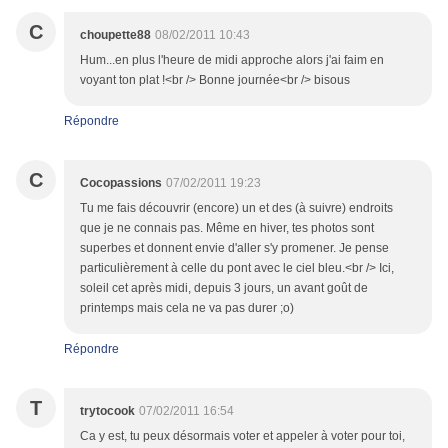
C
choupette88
08/02/2011 10:43
Hum...en plus l'heure de midi approche alors j'ai faim en
voyant ton plat !<br /> Bonne journée<br /> bisous
Répondre
C
Cocopassions
07/02/2011 19:23
Tu me fais découvrir (encore) un et des (à suivre) endroits
que je ne connais pas. Même en hiver, tes photos sont
superbes et donnent envie d'aller s'y promener. Je pense
particulièrement à celle du pont avec le ciel bleu.<br /> Ici,
soleil cet après midi, depuis 3 jours, un avant goût de
printemps mais cela ne va pas durer ;o)
Répondre
T
trytocook
07/02/2011 16:54
Ca y est, tu peux désormais voter et appeler à voter pour toi,