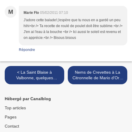
M
Marie Flo
05/02/2011 07:10
J'adore cette balade! j'espère que tu nous en a gardé un peu
hihi<br /> Ta recette de roulé de poulet doit être sublime.<br />
J'en ai l'eau à la bouche <br /> Ici aussi le soleil est revenu et
on apprécie.<br /> Bisous bisous
Répondre
< La Saint Blaise à
Nems de Crevettes à La
Valbonne, quelques
Citronnelle de Mario d'Orio
recettes de chefs et ma
>
petite salade toute simple
Hébergé par Canalblog
Top articles
Pages
Contact