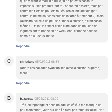
qu'en visitant le moulin à huile, tu ne pouvais pas faire
impasse sur les produits !<br /> J'adore ton assiette, mais par
contre les filets de poulets roulés, j'en ai fait une fois (par
contre, je ne me souviens plus de la farce à l'intérieur ?), mais
j'avais trouvé cela un peu sec ; mais la cuisson, n'était pas la
même ! IL fallait les filmer et les cuire dans un bouillon de
légumes.<br /> Bonne fin de week-end, et bonne ballade
demain :-)) Bisous, marie
Répondre
C
christiane
05/02/2011 08:54
j'adore ces ballades ayant un lien avec la cuisine, superbe,
merci
Répondre
B
bazarette
05/02/2011 08:09
Très joli reportage et belle balade, ce côté là me manque un
peu maintenant, vivre sur une île n'est pas toujours facile ! <br