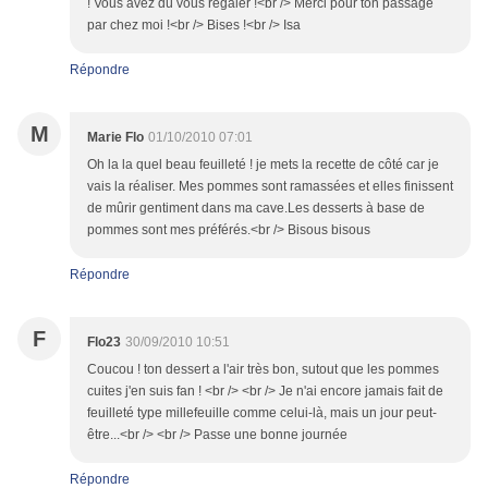
! Vous avez dû vous régaler !<br /> Merci pour ton passage
par chez moi !<br /> Bises !<br /> Isa
Répondre
M
Marie Flo
01/10/2010 07:01
Oh la la quel beau feuilleté ! je mets la recette de côté car je
vais la réaliser. Mes pommes sont ramassées et elles finissent
de mûrir gentiment dans ma cave.Les desserts à base de
pommes sont mes préférés.<br /> Bisous bisous
Répondre
F
Flo23
30/09/2010 10:51
Coucou ! ton dessert a l'air très bon, sutout que les pommes
cuites j'en suis fan ! <br /> <br /> Je n'ai encore jamais fait de
feuilleté type millefeuille comme celui-là, mais un jour peut-
être...<br /> <br /> Passe une bonne journée
Répondre