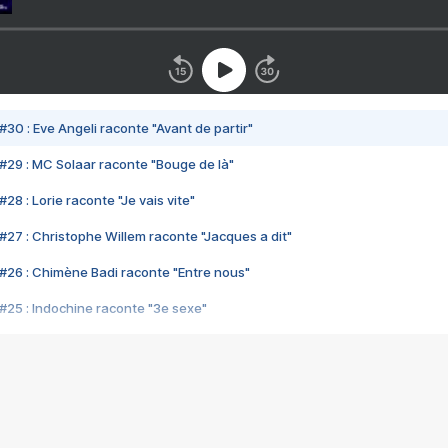
#30 : Eve Angeli raconte "Avant de partir"
#29 : MC Solaar raconte "Bouge de là"
28 : Lorie raconte "Je vais vite"
#27 : Christophe Willem raconte "Jacques a dit"
#26 : Chimène Badi raconte "Entre nous"
#25 : Indochine raconte "3e sexe"
#24 : Zaho raconte "C'est chelou"
#23 : Patrick Bruel raconte "Au café des délices"
#22 : Kyo raconte "Le chemin"