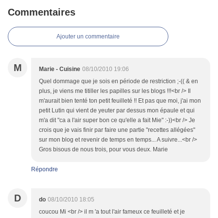
Commentaires
Ajouter un commentaire
M
Marie - Cuisine
08/10/2010 19:06
Quel dommage que je sois en période de restriction ;-(( & en
plus, je viens me titiller les papilles sur les blogs !!!<br /> Il
m'aurait bien tenté ton petit feuilleté !! Et pas que moi, j'ai mon
petit Lutin qui vient de yeuter par dessus mon épaule et qui
m'a dit "ca a l'air super bon ce qu'elle a fait Mie" :-))<br /> Je
crois que je vais finir par faire une partie "recettes allégées"
sur mon blog et revenir de temps en temps... A suivre...<br />
Gros bisous de nous trois, pour vous deux. Marie
Répondre
D
do
08/10/2010 18:05
coucou Mi <br /> il m 'a tout l'air fameux ce feuilleté et je