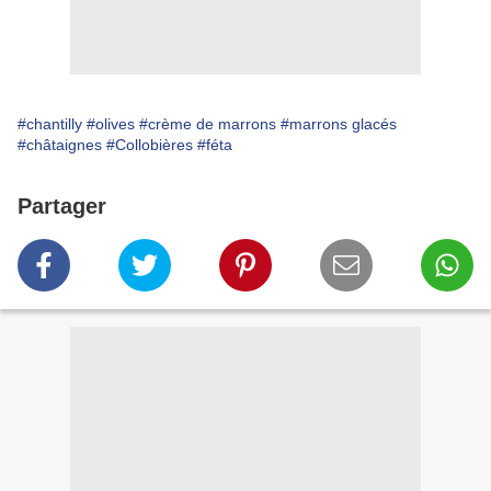
#chantilly
#olives
#crème de marrons
#marrons glacés
#châtaignes
#Collobières
#féta
Partager