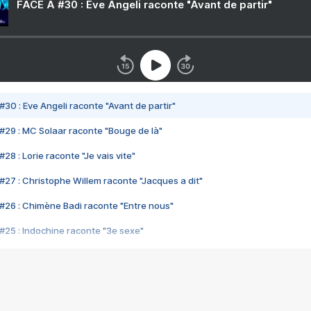
FACE A #30 : Eve Angeli raconte "Avant de partir"
#30 : Eve Angeli raconte "Avant de partir"
#29 : MC Solaar raconte "Bouge de là"
28 : Lorie raconte "Je vais vite"
#27 : Christophe Willem raconte "Jacques a dit"
#26 : Chimène Badi raconte "Entre nous"
#25 : Indochine raconte "3e sexe"
#24 : Zaho raconte "C'est chelou"
#23 : Patrick Bruel raconte "Au café des délices"
#22 : Kyo raconte "Le chemin"