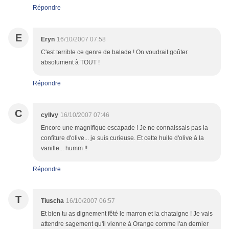
Répondre
E
Eryn
16/10/2007 07:58
C'est terrible ce genre de balade ! On voudrait goûter
absolument à TOUT !
Répondre
C
cyllvy
16/10/2007 07:46
Encore une magnifique escapade ! Je ne connaissais pas la
confiture d'olive... je suis curieuse. Et cette huile d'olive à la
vanille... humm !!
Répondre
T
Tiuscha
16/10/2007 06:57
Et bien tu as dignement fêté le marron et la chataigne ! Je vais
attendre sagement qu'il vienne à Orange comme l'an dernier