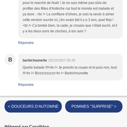
pour le marché de Noël ! Je ne suis même pas sûre de
profiter des fêtes d'Ardèche car tout le monde est malade et
ça dure...<br /> La confiture d'olives, je suis la seule à aimer
cette version sucrée ici, j'en avais fait il y a 3 ans, quel flop !
<br /> Ca tombe bien, la cade, je croyais que c'était sucré, et il
y a les deux sons de cloches, à ton avis ?
Répondre
B
barbichounette
16/10/2007 06:46
Quelle balade !!!!<br /> Je prends la coupe et et puis non, tout
!!!<br /> Bizzzzzzzzzz<br /> Barbichounette
Répondre
< DOUCEURS D'AUTOMNE
POMMES "SURPRISE" >
Hébergé par Canalblog