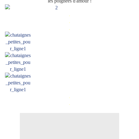
les poignées d'amour !
.
.
.
.
.