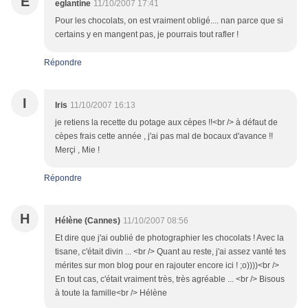
E
eglantine
11/10/2007 17:41
Pour les chocolats, on est vraiment obligé.... nan parce que si
certains y en mangent pas, je pourrais tout rafler !
Répondre
I
Iris
11/10/2007 16:13
je retiens la recette du potage aux cèpes !!<br /> à défaut de
cèpes frais cette année , j'ai pas mal de bocaux d'avance !!
Merçi , Mie !
Répondre
H
Hélène (Cannes)
11/10/2007 08:56
Et dire que j'ai oublié de photographier les chocolats ! Avec la
tisane, c'était divin ... <br /> Quant au reste, j'ai assez vanté tes
mérites sur mon blog pour en rajouter encore ici ! ;o))))<br />
En tout cas, c'était vraiment très, très agréable ... <br /> Bisous
à toute la famille<br /> Hélène