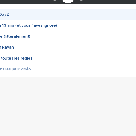
 DayZ
 a 13 ans (et vous l'avez ignoré)
e (littéralement)
im Rayan
 toutes les règles
s les jeux vidéo
us choquant de Rockstar ? - Le scandale BULLY
e plus moche de Steam
du RÊVE tourne au CAUCHEMAR
pendant 8 heures
it… à tort
umiliés par un jeu vidéo