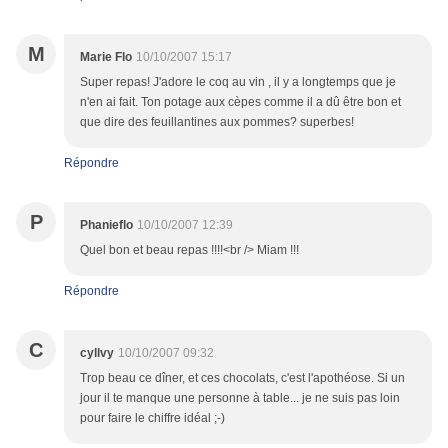
M
Marie Flo
10/10/2007 15:17
Super repas! J'adore le coq au vin , il y a longtemps que je
n'en ai fait. Ton potage aux cèpes comme il a dû être bon et
que dire des feuillantines aux pommes? superbes!
Répondre
P
Phanieflo
10/10/2007 12:39
Quel bon et beau repas !!!!<br /> Miam !!!
Répondre
C
cyllvy
10/10/2007 09:32
Trop beau ce dîner, et ces chocolats, c'est l'apothéose. Si un
jour il te manque une personne à table... je ne suis pas loin
pour faire le chiffre idéal ;-)