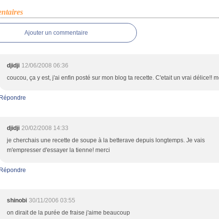
taires
Ajouter un commentaire
djidji
12/06/2008 06:36
coucou, ça y est, j'ai enfin posté sur mon blog ta recette. C'etait un vrai délice!! m
Répondre
djidji
20/02/2008 14:33
je cherchais une recette de soupe à la betterave depuis longtemps. Je vais
m'empresser d'essayer la tienne! merci
Répondre
shinobi
30/11/2006 03:55
on dirait de la purée de fraise j'aime beaucoup