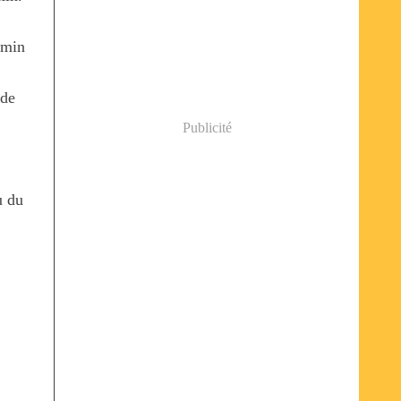
 min
 de
Publicité
u du