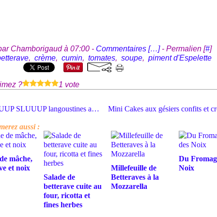
par Chamborigaud à 07:00 -
Commentaires [
…
]
- Permalien [
#
]
betterave
,
crème
,
cumin
,
tomates
,
soupe
,
piment d'Espelette
imez ?
1 vote
SLUUUP SLUUUP langoustines aux boulettes de viande
merez aussi :
 de mâche,
Du Fromage
ve et noix
Millefeuille de
Noix
Salade de
Betteraves à la
betterave cuite au
Mozzarella
four, ricotta et
fines herbes