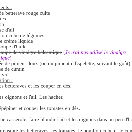
.
ents :
de betterave rouge cuite
tes
on
e d'ail
llon cube de légumes
de crème liquide
soupe d'huile
 soupe de vinaigre balsamique
(
Je n'ai pas utilisé le vinaigre
ique
)
ée de piment doux (ou du piment d'Espelette, suivant le goût)
ée de cumin
oivre
ation :
es betteraves et les couper en dés.
es oignons et l'ail. Les hacher.
 épépiner et couper les tomates en dés.
e casserole, faire blondir l'ail et les oignons dans un peu d'h
.
 ensuite les betteraves, les tomates, le bouillon cube et le cu