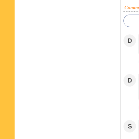
Commen
D
D
S