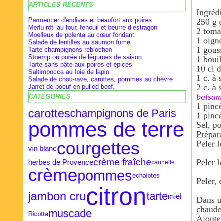
ARTICLES RÉCENTS
Février
Février
Avril
(28)
(9)
(16)
Ingrédi
Janvier
Janvier
Mars
(27)
(8)
(18)
Parmentier d'endives et beaufort aux poires
250 g 
Merlu rôti au four, fenouil et beurre d’estragon
2 toma
Moelleux de polenta au cœur fondant
1 oign
Salade de lentilles au saumon fumé
1 gouss
Tarte champignons-reblochon
Stoemp ou purée de légumes de saison
1 boui
Tarte sans pâte aux poires et épices
10 cl 
Saltimbocca au foie de lapin
1 c. à 
Salade de chou-rave, carottes, pommes au chèvre
2 c. à
Jarret de boeuf en pulled beef.
balsam
CATÉGORIES
1 pinc
carottes
champignons de Paris
1 pinc
pommes de terre
Sel, p
Prépar
courgettes
Peler l
vin blanc
.
crème fraîche
Peler l
herbes de Provence
cannelle
crème
.
pommes
échalotes
Peler,
citron
.
jambon cru
tarte
miel
Dans un
chaude
muscade
Ricotta
Ajouter