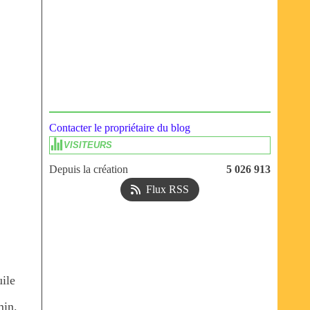
Contacter le propriétaire du blog
VISITEURS
Depuis la création
5 026 913
Flux RSS
uile
min.