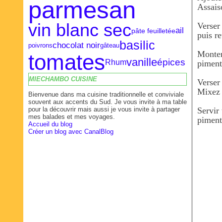
parmesan
Assais
.
vin blanc sec
Verser
ail
pâte feuilletée
puis re
basilic
.
chocolat noir
poivrons
gâteau
Monter
tomates
vanille
épices
Rhum
piment
.
MIECHAMBO CUISINE
Verser
Mixez j
Bienvenue dans ma cuisine traditionnelle et conviviale
.
souvent aux accents du Sud. Je vous invite à ma table
pour la découvrir mais aussi je vous invite à partager
Servir
mes balades et mes voyages.
piment 
Accueil du blog
Créer un blog avec CanalBlog