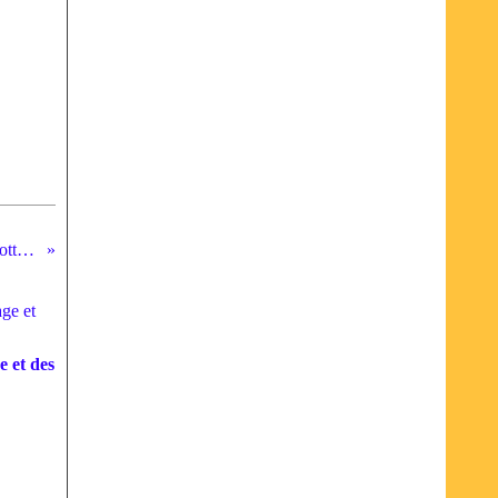
Mini Cakes aux gésiers confits et crottin de Chavignol de Lilo
 et des