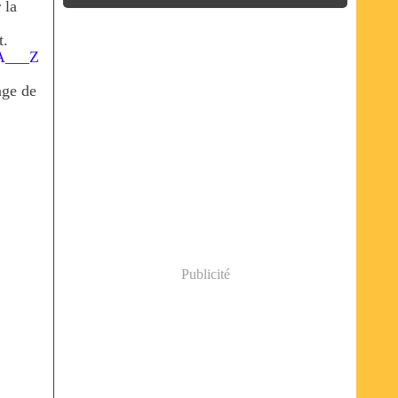
 la
t.
nge de
Publicité