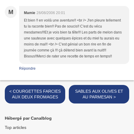
M
Mamie
28/08/2006 20:01
Et bien !! en voilà une aventure!! <br /> J'en pleure tellement
tu la raconte bien!! Pas de soucis!! C'est du vécu
mesdames!!!Et je vois bien ta tête!!! Les parts de melon dans
une sauteuse avec quelques épices et du miel tu aurais eu
moins de mal!! <br /> C'est génial un bon rire en fin de
journée comme çà !!! çà détend bien avant la nuit!!!
Bisous!!Merci de rater une recette de temps en temps!!
Répondre
< COURGETTES FARCIES
SABLES AUX OLIVES ET
AUX DEUX FROMAGES
AU PARMESAN >
Hébergé par Canalblog
Top articles