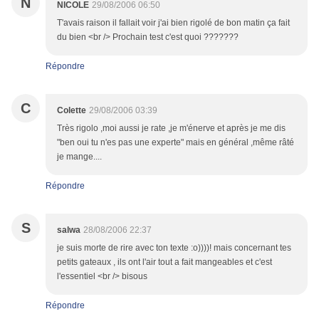
N
NICOLE
29/08/2006 06:50
T'avais raison il fallait voir j'ai bien rigolé de bon matin ça fait
du bien <br /> Prochain test c'est quoi ???????
Répondre
C
Colette
29/08/2006 03:39
Très rigolo ,moi aussi je rate ,je m'énerve et après je me dis
"ben oui tu n'es pas une experte" mais en général ,même râté
je mange....
Répondre
S
salwa
28/08/2006 22:37
je suis morte de rire avec ton texte :o))))! mais concernant tes
petits gateaux , ils ont l'air tout a fait mangeables et c'est
l'essentiel <br /> bisous
Répondre