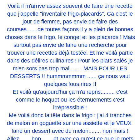
Voilà il m'arrive assez souvent de faire une recette
que j'appelle "inventaire frigo-placards". Ca c'est le
jour de flemme, pas envie de faire des
courses.......de toutes façons il y a plein de bonnes
choses dans le frigo, le congel et les placards ! Mais
surtout pas envie de faire une recherche pour
trouver une recettes déjà testée. Et me voilà partie
dans des délires culinaires ! Pour les plats salés je
m'en sors pas trop mal.........MAIS POUR LES
DESSERTS !! hummmmmmm ...... ça nous vaut
quelques fous rires !!
Et voilà qu'aujourd'hui ça m'a repris......... c'est
comme le hoquet ou les éternuements c'est
irrépressible !
Me voilà donc la tête dans le frigo : j'ai 4 tranches
de melon en goguette sur une assiette et je VEUX
faire un dessert avec du melon........ non mais !
Allez ...... hop........et avec ça qu'est ce que je mets