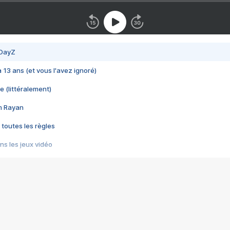
 DayZ
 a 13 ans (et vous l'avez ignoré)
e (littéralement)
im Rayan
 toutes les règles
s les jeux vidéo
us choquant de Rockstar ? - Le scandale BULLY
e plus moche de Steam
du RÊVE tourne au CAUCHEMAR
pendant 8 heures