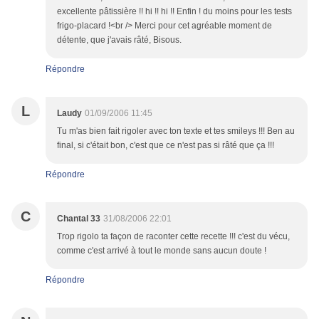
excellente pâtissière !! hi !! hi !! Enfin ! du moins pour les tests
frigo-placard !<br /> Merci pour cet agréable moment de
détente, que j'avais râté, Bisous.
Répondre
L
Laudy
01/09/2006 11:45
Tu m'as bien fait rigoler avec ton texte et tes smileys !!! Ben au
final, si c'était bon, c'est que ce n'est pas si râté que ça !!!
Répondre
C
Chantal 33
31/08/2006 22:01
Trop rigolo ta façon de raconter cette recette !!! c'est du vécu,
comme c'est arrivé à tout le monde sans aucun doute !
Répondre